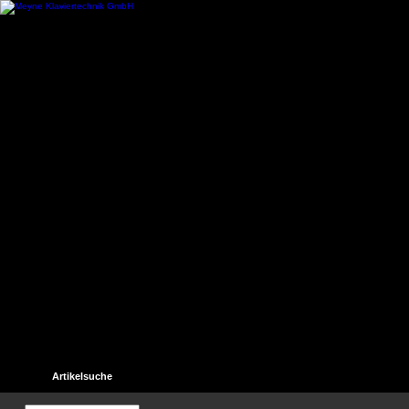
Startseite
Kontakt
Hilfe
Links
Unser Gästebuch
Artikelsuche