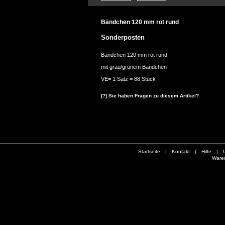
Bändchen 120 mm rot rund
Sonderposten
Bändchen 120 mm rot rund
mit grau/grünem Bändchen
VE= 1 Satz = 88 Stück
[?] Sie haben Fragen zu diesem Artikel?
Startseite
|
Kontakt
|
Hilfe
|
Ware