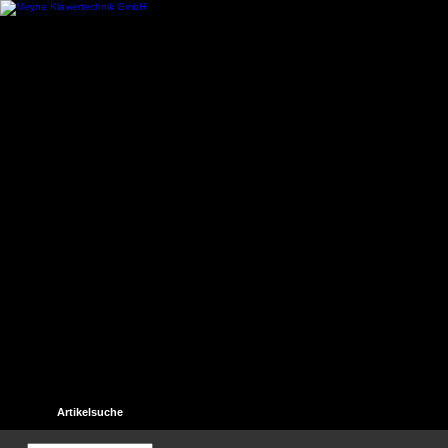
Startseite
Kontakt
Hilfe
Links
Unser Gästebuch
Artikelsuche