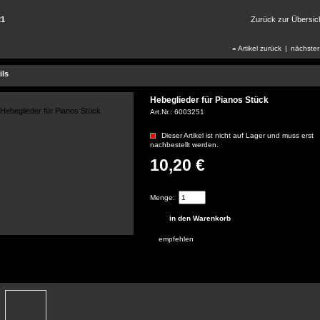
21
Zurück zur Übersic
«
Artikel zurück
|
nächster
ils
Hebeglieder für Pianos Stück
Art.Nr.:
6003251
Dieser Artikel ist nicht auf Lager und muss erst
nachbestellt werden.
10,20 €
(Gewicht: 0.02 kg)
Menge:
empfehlen