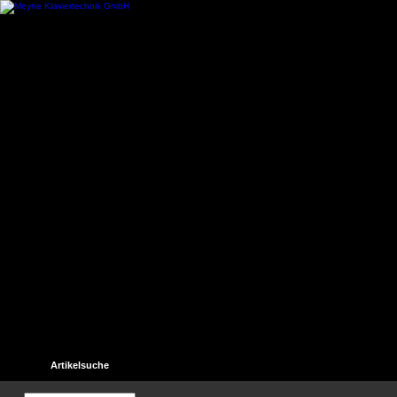
Startseite
Kontakt
Hilfe
Links
Unser Gästebuch
Artikelsuche