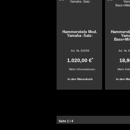
Hammerstiele Mod.
Hammersti
Yamaha -Satz-
Yam
Bass+Mit
Art. Nr.
62056
Art. Nr.
6
*
1.020,00 €
18,9
Mehr Informationen
Mehr Inf
Seite 1 / 4