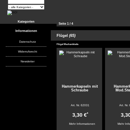
Kategorien
Seite 1 / 4
Informationen
21
Flügel
(65)
Artikel pro Seite:
51
102
Datenschutz
Flügel Mechanikteile
Widerrufsrecht
Newsletter
Hammerkapseln mit
Hammerk
Schraube
Mod.St
Art. Nr.
62031
Art. Nr.
*
3,30 €
3,3
Mehr Informationen
Mehr Inf