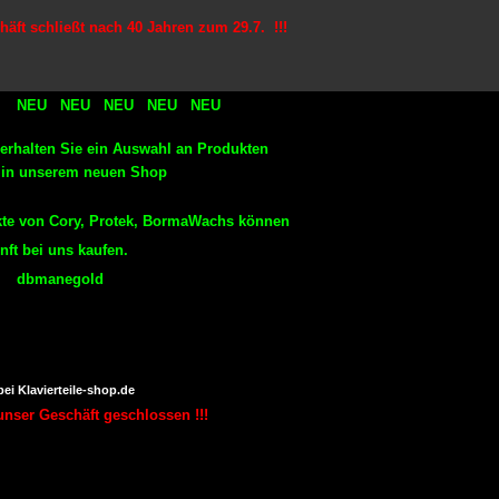
äft schließt nach 40 Jahren zum 29.7. !!!
 NEU NEU NEU NEU NEU
halten Sie ein Auswahl an Produkten
serem neuen Shop
kte von Cory, Protek, BormaWachs können
nft bei uns kaufen.
 : dbmanegold
bei
Klavierteile-shop.de
nser Geschäft geschlossen !!!