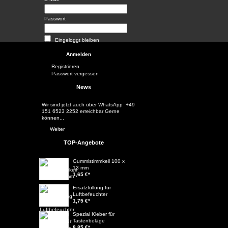
Passwort
Eingeloggt bleiben
Registrieren
Passwort vergessen
News
Wir sind jetzt auch über WhatsApp +49
151 6523 2252 erreichbar Gerne
können...
Weiter
TOP-Angebote
Gummistimmkeil 100 x
13 mm
1,65 €
*
Ersatzfüllung für
Luftbefeuchter
1,75 €
*
Spezial Kleber für
Tastenbeläge
8,85 €
*