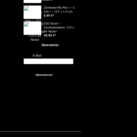
Zierleistenfilz Rot -----1
mm----- 127 x 1,5 cm
4,95 €
*
100 Stück --
Cembalowirbel-- 5.0 x
44 Nickel
38,90 €
*
Newsletter
E-Mail